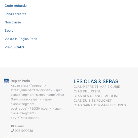
Code réduction
Loisirs créatifs
Non classé
Sport
Vie de la Région Paris
VIe du CAES
LES CLAS & SERAS
Région Paris
<span class="segment-
CLAS PIERRE ET MARIE CURIE
street_number">37</span> <span
CLAS DE JUSSIEU
class="segment-street_name">Rue
CLAS DES GRANDS MOULINS
Gay-Lussac</span> <span
CLAS DU SITE POUCHET
class="segment-
CLAS SAINT-GERMAIN-DES-PRÉS
post_code">75005</span> <span
class="segment-
city">Paris</span>
e-mail
0981990056