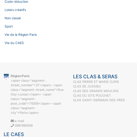
Code réduction
Loisirs créatifs
Non classé
Sport
Vie de la Région Paris
VIe du CAES
LES CLAS & SERAS
Région Paris
<span class="segment-
CLAS PIERRE ET MARIE CURIE
street_number">37</span> <span
CLAS DE JUSSIEU
class="segment-street_name">Rue
CLAS DES GRANDS MOULINS
Gay-Lussac</span> <span
CLAS DU SITE POUCHET
class="segment-
CLAS SAINT-GERMAIN-DES-PRÉS
post_code">75005</span> <span
class="segment-
city">Paris</span>
e-mail
0981990056
LE CAES