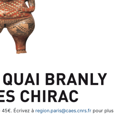
e 45€. Écrivez à
region.paris@caes.cnrs.fr
pour plus