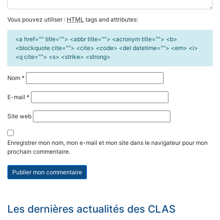
Vous pouvez utiliser :
HTML
tags and attributes:
<a href="" title=""> <abbr title=""> <acronym title=""> <b>
<blockquote cite=""> <cite> <code> <del datetime=""> <em> <i>
<q cite=""> <s> <strike> <strong>
Nom
*
E-mail
*
Site web
Enregistrer mon nom, mon e-mail et mon site dans le navigateur pour mon
prochain commentaire.
Les dernières actualités des CLAS