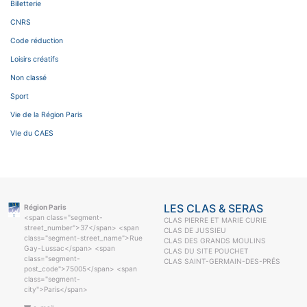
Billetterie
CNRS
Code réduction
Loisirs créatifs
Non classé
Sport
Vie de la Région Paris
VIe du CAES
LES CLAS & SERAS
Région Paris
<span class="segment-
CLAS PIERRE ET MARIE CURIE
street_number">37</span> <span
CLAS DE JUSSIEU
class="segment-street_name">Rue
CLAS DES GRANDS MOULINS
Gay-Lussac</span> <span
CLAS DU SITE POUCHET
class="segment-
CLAS SAINT-GERMAIN-DES-PRÉS
post_code">75005</span> <span
class="segment-
city">Paris</span>