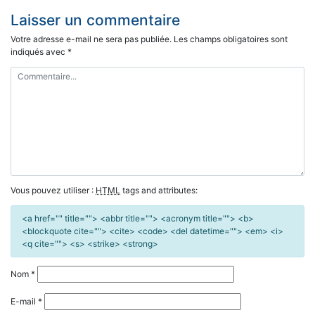
Laisser un commentaire
Votre adresse e-mail ne sera pas publiée.
Les champs obligatoires sont
indiqués avec
*
Vous pouvez utiliser :
HTML
tags and attributes:
<a href="" title=""> <abbr title=""> <acronym title=""> <b>
<blockquote cite=""> <cite> <code> <del datetime=""> <em> <i>
<q cite=""> <s> <strike> <strong>
Nom
*
E-mail
*