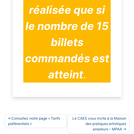
réalisée que si
le nombre de 15
billets
commandés est
atteint
.
Navigation
Consultez notre page « Tarifs
Le CAES vous invite à la Maison
de
préférentiels »
des pratiques artistiques
amateurs – MPAA
l’article