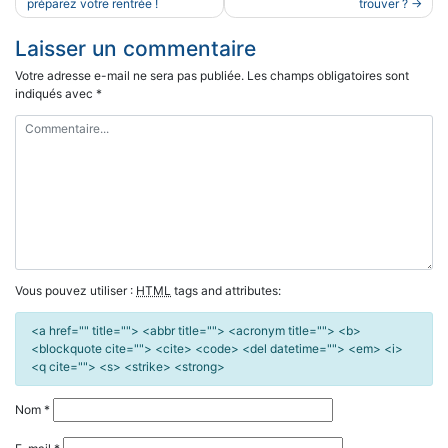
de
préparez votre rentrée !
trouver ?
l’article
Laisser un commentaire
Votre adresse e-mail ne sera pas publiée.
Les champs obligatoires sont
indiqués avec
*
Vous pouvez utiliser :
HTML
tags and attributes:
<a href="" title=""> <abbr title=""> <acronym title=""> <b>
<blockquote cite=""> <cite> <code> <del datetime=""> <em> <i>
<q cite=""> <s> <strike> <strong>
Nom
*