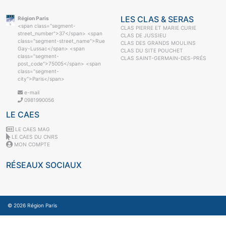
LES CLAS & SERAS
Région Paris
<span class="segment-
CLAS PIERRE ET MARIE CURIE
street_number">37</span> <span
CLAS DE JUSSIEU
class="segment-street_name">Rue
CLAS DES GRANDS MOULINS
Gay-Lussac</span> <span
CLAS DU SITE POUCHET
class="segment-
CLAS SAINT-GERMAIN-DES-PRÉS
post_code">75005</span> <span
class="segment-
city">Paris</span>
e-mail
0981990056
LE CAES
LE CAES MAG
LE CAES DU CNRS
MON COMPTE
RÉSEAUX SOCIAUX
© 2026
Région Paris