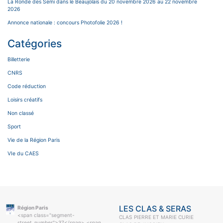
La Ronde des Semi dans le Beaujolais du 20 novembre 2026 au 22 novembre
2026
Annonce nationale : concours Photofolie 2026 !
Catégories
Billetterie
CNRS
Code réduction
Loisirs créatifs
Non classé
Sport
Vie de la Région Paris
VIe du CAES
LES CLAS & SERAS
Région Paris
<span class="segment-
CLAS PIERRE ET MARIE CURIE
street_number">37</span> <span