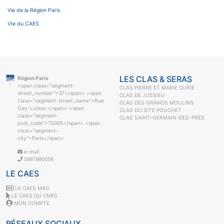
Vie de la Région Paris
VIe du CAES
LES CLAS & SERAS
Région Paris
<span class="segment-
CLAS PIERRE ET MARIE CURIE
street_number">37</span> <span
CLAS DE JUSSIEU
class="segment-street_name">Rue
CLAS DES GRANDS MOULINS
Gay-Lussac</span> <span
CLAS DU SITE POUCHET
class="segment-
CLAS SAINT-GERMAIN-DES-PRÉS
post_code">75005</span> <span
class="segment-
city">Paris</span>
e-mail
0981990056
LE CAES
LE CAES MAG
LE CAES DU CNRS
MON COMPTE
RÉSEAUX SOCIAUX