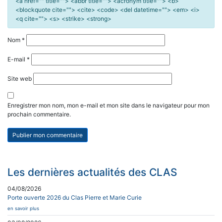
<a href="" title=""> <abbr title=""> <acronym title=""> <b>
<blockquote cite=""> <cite> <code> <del datetime=""> <em> <i>
<q cite=""> <s> <strike> <strong>
Nom
*
E-mail
*
Site web
Enregistrer mon nom, mon e-mail et mon site dans le navigateur pour mon
prochain commentaire.
Les dernières actualités des CLAS
04/08/2026
Porte ouverte 2026 du Clas Pierre et Marie Curie
en savoir plus